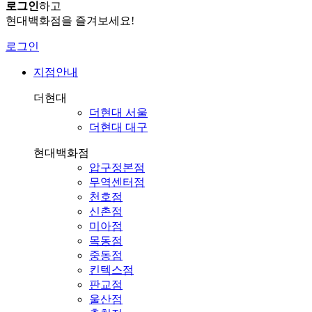
로그인
하고
현대백화점을 즐겨보세요!
로그인
지점안내
더현대
더현대 서울
더현대 대구
현대백화점
압구정본점
무역센터점
천호점
신촌점
미아점
목동점
중동점
킨텍스점
판교점
울산점