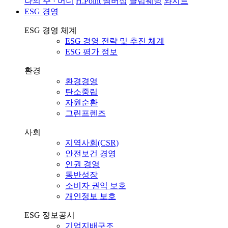
나의 주 · 머니
H.Point 멤버십
클럽웨딩
와지트
ESG 경영
ESG 경영 체계
ESG 경영 전략 및 추진 체계
ESG 평가 정보
환경
환경경영
탄소중립
자원순환
그린프렌즈
사회
지역사회(CSR)
안전보건 경영
인권 경영
동반성장
소비자 권익 보호
개인정보 보호
ESG 정보공시
기업지배구조