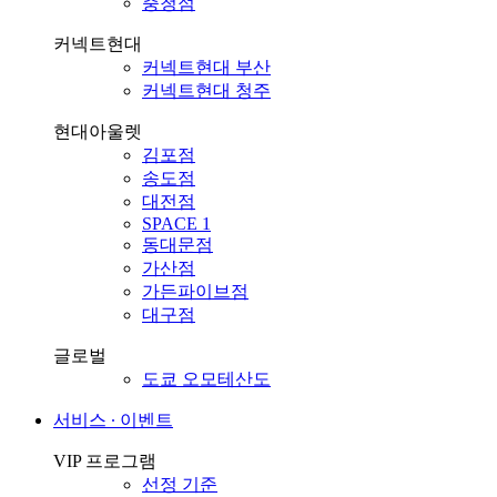
충청점
커넥트현대
커넥트현대 부산
커넥트현대 청주
현대아울렛
김포점
송도점
대전점
SPACE 1
동대문점
가산점
가든파이브점
대구점
글로벌
도쿄 오모테산도
서비스 ∙ 이벤트
VIP 프로그램
선정 기준