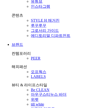
유튜브
인스타그램
콘텐츠
STYLE H 매거진
루꾸루꾸
그로서리 가이드
에디토리얼 디파트먼트
브랜드
컨템포러리
PEER
해외패션
오프웍스
LABELS
뷰티 & 라이프스타일
Be CLEAN
아우구스티누스 바더
위펫
till white