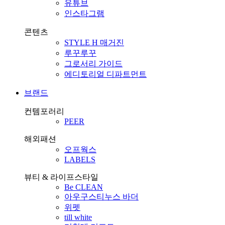
유튜브
인스타그램
콘텐츠
STYLE H 매거진
루꾸루꾸
그로서리 가이드
에디토리얼 디파트먼트
브랜드
컨템포러리
PEER
해외패션
오프웍스
LABELS
뷰티 & 라이프스타일
Be CLEAN
아우구스티누스 바더
위펫
till white