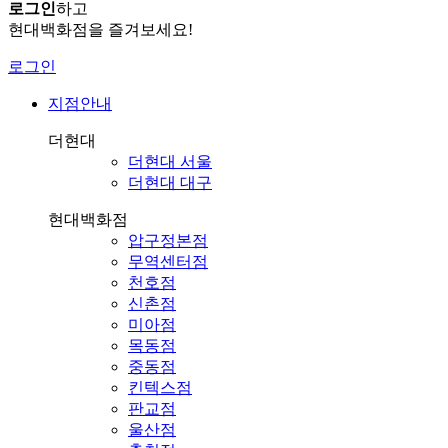
로그인
하고
현대백화점을 즐겨보세요!
로그인
지점안내
더현대
더현대 서울
더현대 대구
현대백화점
압구정본점
무역센터점
천호점
신촌점
미아점
목동점
중동점
킨텍스점
판교점
울산점