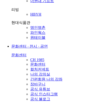
더현대 기프트
리빙
HBYH
현대식품관
명인명촌
와인웍스
원테이블
문화센터 · 전시 · 공연
문화센터
CH 1985
문화센터
컬처커넥트
나의 강의실
간편회원 나의 강좌
장바구니
공식 유튜브
공식 인스타그램
공식 블로그