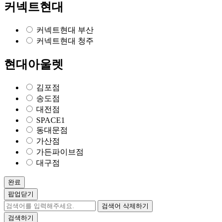
커넥트현대
커넥트현대 부산
커넥트현대 청주
현대아울렛
김포점
송도점
대전점
SPACE1
동대문점
가산점
가든파이브점
대구점
완료
팝업닫기
검색어 삭제하기
검색하기