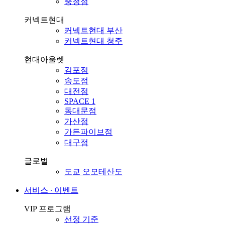
충청점
커넥트현대
커넥트현대 부산
커넥트현대 청주
현대아울렛
김포점
송도점
대전점
SPACE 1
동대문점
가산점
가든파이브점
대구점
글로벌
도쿄 오모테산도
서비스 ∙ 이벤트
VIP 프로그램
선정 기준