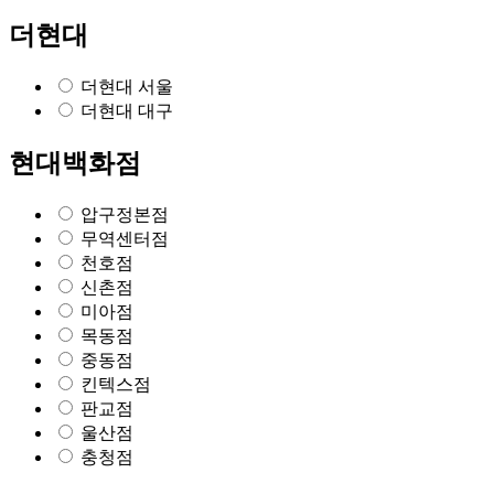
더현대
더현대 서울
더현대 대구
현대백화점
압구정본점
무역센터점
천호점
신촌점
미아점
목동점
중동점
킨텍스점
판교점
울산점
충청점