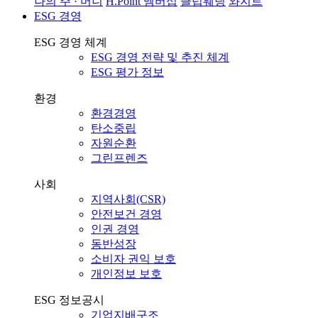
나의 주 · 머니
H.Point 멤버십
클럽웨딩
와지트
ESG 경영
ESG 경영 체계
ESG 경영 전략 및 추진 체계
ESG 평가 정보
환경
환경경영
탄소중립
자원순환
그린프렌즈
사회
지역사회(CSR)
안전보건 경영
인권 경영
동반성장
소비자 권익 보호
개인정보 보호
ESG 정보공시
기업지배구조