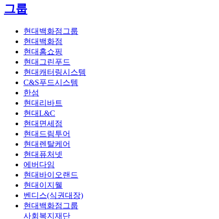
그룹
현대백화점그룹
현대백화점
현대홈쇼핑
현대그린푸드
현대캐터링시스템
C&S푸드시스템
한섬
현대리바트
현대L&C
현대면세점
현대드림투어
현대렌탈케어
현대퓨처넷
에버다임
현대바이오랜드
현대이지웰
벤디스(식권대장)
현대백화점그룹
사회복지재단