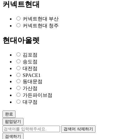
커넥트현대
커넥트현대 부산
커넥트현대 청주
현대아울렛
김포점
송도점
대전점
SPACE1
동대문점
가산점
가든파이브점
대구점
완료
팝업닫기
검색어 삭제하기
검색하기