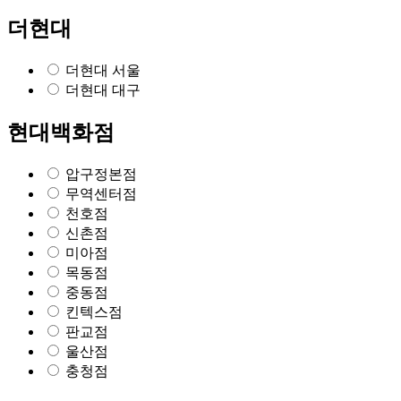
더현대
더현대 서울
더현대 대구
현대백화점
압구정본점
무역센터점
천호점
신촌점
미아점
목동점
중동점
킨텍스점
판교점
울산점
충청점