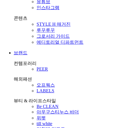
유튜브
인스타그램
콘텐츠
STYLE H 매거진
루꾸루꾸
그로서리 가이드
에디토리얼 디파트먼트
브랜드
컨템포러리
PEER
해외패션
오프웍스
LABELS
뷰티 & 라이프스타일
Be CLEAN
아우구스티누스 바더
위펫
till white