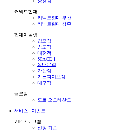
충청점
커넥트현대
커넥트현대 부산
커넥트현대 청주
현대아울렛
김포점
송도점
대전점
SPACE 1
동대문점
가산점
가든파이브점
대구점
글로벌
도쿄 오모테산도
서비스 ∙ 이벤트
VIP 프로그램
선정 기준