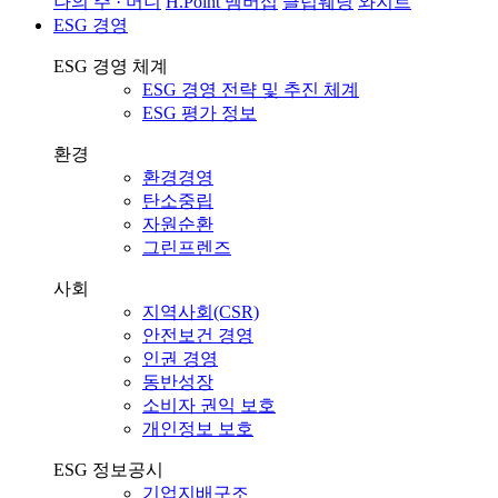
나의 주 · 머니
H.Point 멤버십
클럽웨딩
와지트
ESG 경영
ESG 경영 체계
ESG 경영 전략 및 추진 체계
ESG 평가 정보
환경
환경경영
탄소중립
자원순환
그린프렌즈
사회
지역사회(CSR)
안전보건 경영
인권 경영
동반성장
소비자 권익 보호
개인정보 보호
ESG 정보공시
기업지배구조