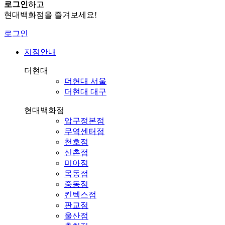
로그인
하고
현대백화점을 즐겨보세요!
로그인
지점안내
더현대
더현대 서울
더현대 대구
현대백화점
압구정본점
무역센터점
천호점
신촌점
미아점
목동점
중동점
킨텍스점
판교점
울산점