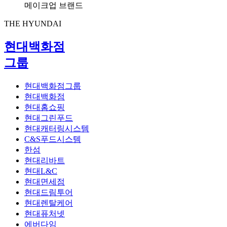
메이크업 브랜드
THE HYUNDAI
현대백화점
그룹
현대백화점그룹
현대백화점
현대홈쇼핑
현대그린푸드
현대캐터링시스템
C&S푸드시스템
한섬
현대리바트
현대L&C
현대면세점
현대드림투어
현대렌탈케어
현대퓨처넷
에버다임