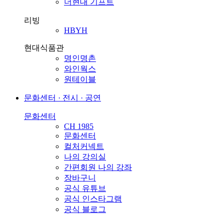
더현대 기프트
리빙
HBYH
현대식품관
명인명촌
와인웍스
원테이블
문화센터 · 전시 · 공연
문화센터
CH 1985
문화센터
컬처커넥트
나의 강의실
간편회원 나의 강좌
장바구니
공식 유튜브
공식 인스타그램
공식 블로그