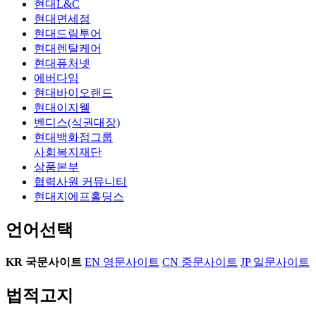
현대L&C
현대면세점
현대드림투어
현대렌탈케어
현대퓨처넷
에버다임
현대바이오랜드
현대이지웰
벤디스(식권대장)
현대백화점그룹
사회복지재단
상품본부
협력사원 커뮤니티
현대지에프홀딩스
언어선택
KR
국문사이트
EN
영문사이트
CN
중문사이트
JP
일문사이트
법적고지