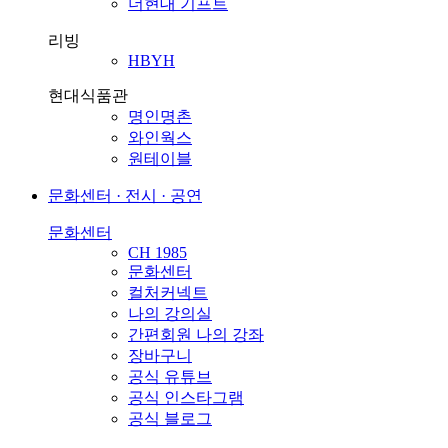
더현대 기프트
리빙
HBYH
현대식품관
명인명촌
와인웍스
원테이블
문화센터 · 전시 · 공연
문화센터
CH 1985
문화센터
컬처커넥트
나의 강의실
간편회원 나의 강좌
장바구니
공식 유튜브
공식 인스타그램
공식 블로그