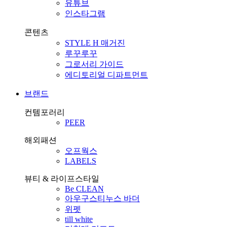
유튜브
인스타그램
콘텐츠
STYLE H 매거진
루꾸루꾸
그로서리 가이드
에디토리얼 디파트먼트
브랜드
컨템포러리
PEER
해외패션
오프웍스
LABELS
뷰티 & 라이프스타일
Be CLEAN
아우구스티누스 바더
위펫
till white