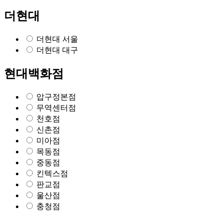
더현대
더현대 서울
더현대 대구
현대백화점
압구정본점
무역센터점
천호점
신촌점
미아점
목동점
중동점
킨텍스점
판교점
울산점
충청점