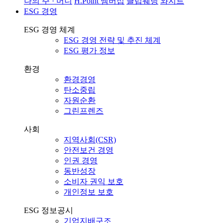
나의 주 · 머니
H.Point 멤버십
클럽웨딩
와지트
ESG 경영
ESG 경영 체계
ESG 경영 전략 및 추진 체계
ESG 평가 정보
환경
환경경영
탄소중립
자원순환
그린프렌즈
사회
지역사회(CSR)
안전보건 경영
인권 경영
동반성장
소비자 권익 보호
개인정보 보호
ESG 정보공시
기업지배구조