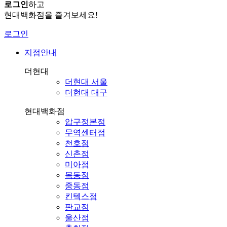
로그인
하고
현대백화점을 즐겨보세요!
로그인
지점안내
더현대
더현대 서울
더현대 대구
현대백화점
압구정본점
무역센터점
천호점
신촌점
미아점
목동점
중동점
킨텍스점
판교점
울산점