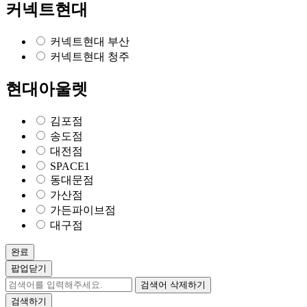
커넥트현대
커넥트현대 부산
커넥트현대 청주
현대아울렛
김포점
송도점
대전점
SPACE1
동대문점
가산점
가든파이브점
대구점
완료
팝업닫기
검색어 삭제하기
검색하기