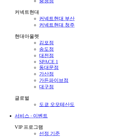
충청점
커넥트현대
커넥트현대 부산
커넥트현대 청주
현대아울렛
김포점
송도점
대전점
SPACE 1
동대문점
가산점
가든파이브점
대구점
글로벌
도쿄 오모테산도
서비스 ∙ 이벤트
VIP 프로그램
선정 기준