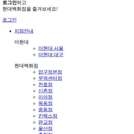
로그인
하고
현대백화점을 즐겨보세요!
로그인
지점안내
더현대
더현대 서울
더현대 대구
현대백화점
압구정본점
무역센터점
천호점
신촌점
미아점
목동점
중동점
킨텍스점
판교점
울산점