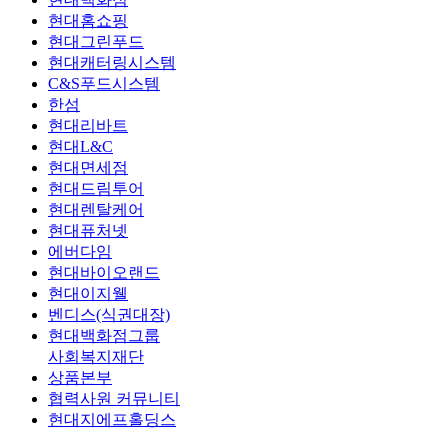
현대홈쇼핑
현대그린푸드
현대캐터링시스템
C&S푸드시스템
한섬
현대리바트
현대L&C
현대면세점
현대드림투어
현대렌탈케어
현대퓨처넷
에버다임
현대바이오랜드
현대이지웰
벤디스(식권대장)
현대백화점그룹
사회복지재단
상품본부
협력사원 커뮤니티
현대지에프홀딩스