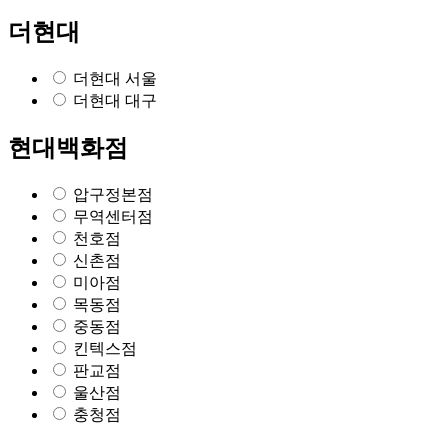
더현대
더현대 서울
더현대 대구
현대백화점
압구정본점
무역센터점
천호점
신촌점
미아점
목동점
중동점
킨텍스점
판교점
울산점
충청점