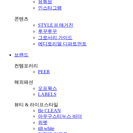
유튜브
인스타그램
콘텐츠
STYLE H 매거진
루꾸루꾸
그로서리 가이드
에디토리얼 디파트먼트
브랜드
컨템포러리
PEER
해외패션
오프웍스
LABELS
뷰티 & 라이프스타일
Be CLEAN
아우구스티누스 바더
위펫
till white