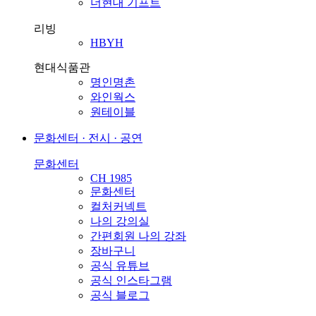
더현대 기프트
리빙
HBYH
현대식품관
명인명촌
와인웍스
원테이블
문화센터 · 전시 · 공연
문화센터
CH 1985
문화센터
컬처커넥트
나의 강의실
간편회원 나의 강좌
장바구니
공식 유튜브
공식 인스타그램
공식 블로그