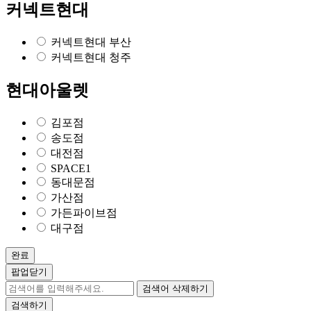
커넥트현대
커넥트현대 부산
커넥트현대 청주
현대아울렛
김포점
송도점
대전점
SPACE1
동대문점
가산점
가든파이브점
대구점
완료
팝업닫기
검색어 삭제하기
검색하기