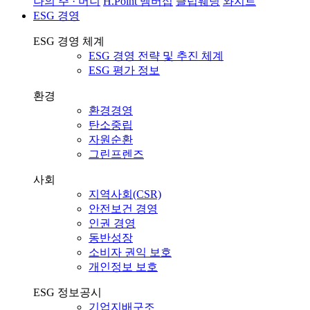
나의 주 · 머니
H.Point 멤버십
클럽웨딩
와지트
ESG 경영
ESG 경영 체계
ESG 경영 전략 및 추진 체계
ESG 평가 정보
환경
환경경영
탄소중립
자원순환
그린프렌즈
사회
지역사회(CSR)
안전보건 경영
인권 경영
동반성장
소비자 권익 보호
개인정보 보호
ESG 정보공시
기업지배구조