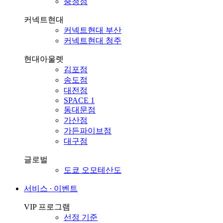
충청점
커넥트현대
커넥트현대 부산
커넥트현대 청주
현대아울렛
김포점
송도점
대전점
SPACE 1
동대문점
가산점
가든파이브점
대구점
글로벌
도쿄 오모테산도
서비스 ∙ 이벤트
VIP 프로그램
선정 기준