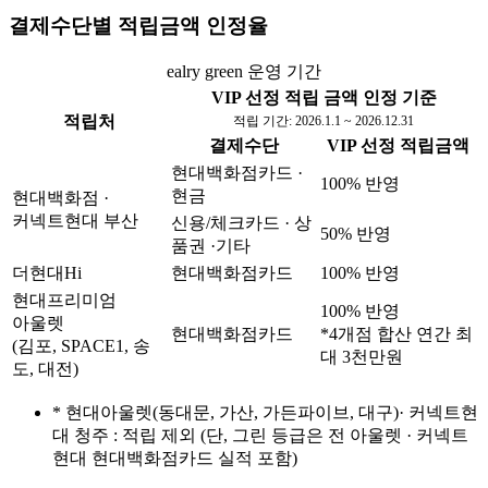
결제수단별 적립금액 인정율
ealry green 운영 기간
VIP 선정 적립 금액 인정 기준
적립처
적립 기간: 2026.1.1 ~ 2026.12.31
결제수단
VIP 선정 적립금액
현대백화점카드 ·
100% 반영
현금
현대백화점 ·
커넥트현대 부산
신용/체크카드 · 상
50% 반영
품권 ·기타
더현대Hi
현대백화점카드
100% 반영
현대프리미엄
100% 반영
아울렛
현대백화점카드
*4개점 합산 연간 최
(김포, SPACE1, 송
대 3천만원
도, 대전)
*
현대아울렛(동대문, 가산, 가든파이브, 대구)· 커넥트현
대 청주 : 적립 제외 (단, 그린 등급은 전 아울렛 · 커넥트
현대 현대백화점카드 실적 포함)