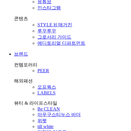
유튜브
인스타그램
콘텐츠
STYLE H 매거진
루꾸루꾸
그로서리 가이드
에디토리얼 디파트먼트
브랜드
컨템포러리
PEER
해외패션
오프웍스
LABELS
뷰티 & 라이프스타일
Be CLEAN
아우구스티누스 바더
위펫
till white