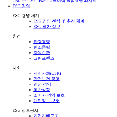
나의 주 · 머니
H.Point 멤버십
클럽웨딩
와지트
ESG 경영
ESG 경영 체계
ESG 경영 전략 및 추진 체계
ESG 평가 정보
환경
환경경영
탄소중립
자원순환
그린프렌즈
사회
지역사회(CSR)
안전보건 경영
인권 경영
동반성장
소비자 권익 보호
개인정보 보호
ESG 정보공시
기업지배구조