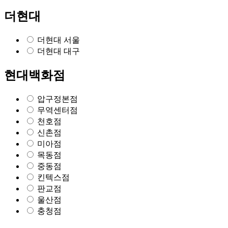
더현대
더현대 서울
더현대 대구
현대백화점
압구정본점
무역센터점
천호점
신촌점
미아점
목동점
중동점
킨텍스점
판교점
울산점
충청점