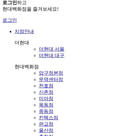
로그인
하고
현대백화점을 즐겨보세요!
로그인
지점안내
더현대
더현대 서울
더현대 대구
현대백화점
압구정본점
무역센터점
천호점
신촌점
미아점
목동점
중동점
킨텍스점
판교점
울산점