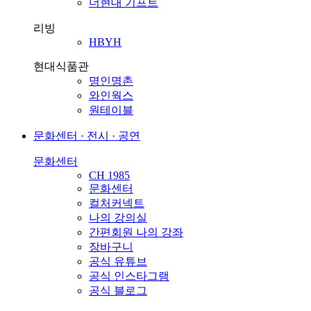
더현대 기프트
리빙
HBYH
현대식품관
명인명촌
와인웍스
원테이블
문화센터 · 전시 · 공연
문화센터
CH 1985
문화센터
컬처커넥트
나의 강의실
간편회원 나의 강좌
장바구니
공식 유튜브
공식 인스타그램
공식 블로그