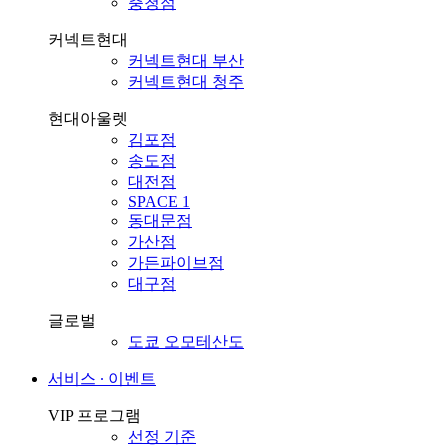
충청점
커넥트현대
커넥트현대 부산
커넥트현대 청주
현대아울렛
김포점
송도점
대전점
SPACE 1
동대문점
가산점
가든파이브점
대구점
글로벌
도쿄 오모테산도
서비스 ∙ 이벤트
VIP 프로그램
선정 기준