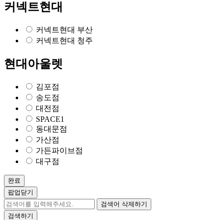
커넥트현대
커넥트현대 부산
커넥트현대 청주
현대아울렛
김포점
송도점
대전점
SPACE1
동대문점
가산점
가든파이브점
대구점
완료
팝업닫기
검색어 삭제하기
검색하기