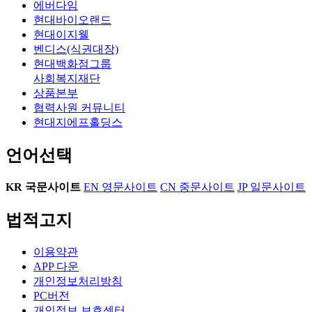
에버다임
현대바이오랜드
현대이지웰
벤디스(식권대장)
현대백화점그룹
사회복지재단
상품본부
협력사원 커뮤니티
현대지에프홀딩스
언어선택
KR
국문사이트
EN
영문사이트
CN
중문사이트
JP
일문사이트
법적고지
이용약관
APP 다운
개인정보처리방침
PC버전
개인정보 보호센터