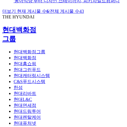
'동아식당'부터 디자인 스테이까지, 피키차일드컴퍼니
더보기
현재 게시물 수
6
/
전체 게시물 수
43
THE HYUNDAI
현대백화점
그룹
현대백화점그룹
현대백화점
현대홈쇼핑
현대그린푸드
현대캐터링시스템
C&S푸드시스템
한섬
현대리바트
현대L&C
현대면세점
현대드림투어
현대렌탈케어
현대퓨처넷