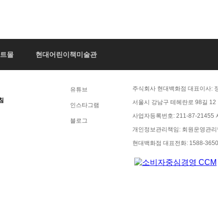
문화센터
샵
트몰
현대어린이책미술관
THE
WEBSITE
주식회사 현대백화점 대표이사: 정
유튜브
AI
침
HYUNDAI
INFORMATION
서울시 강남구 테헤란로 98길 12
인스타그램
SNS
사업자등록번호: 211-87-21455
블로그
개인정보관리책임: 회원운영관리
현대백화점 대표전화: 1588-365
QUALITY
CERTIFICATIO