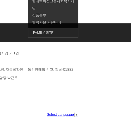
현대백화점그룹사회복지재
단
콘텐츠
이벤트
상품본부
협력사원 커뮤니티
FAMILY SITE
지영 외 1인
S
사업자등록확인
통신판매업 신고: 강남-01882
담당 박근호
0
N
Select Language
▼