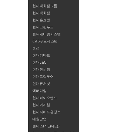
현대백화점그룹
현대백화점
현대홈쇼핑
현대그린푸드
라인쇼핑
더현대Hi
현대캐터링시스템
C&S푸드시스템
GO
한섬
현대리바트
현대L&C
현대면세점
현대드림투어
현대퓨처넷
에버다임
현대바이오랜드
현대이지웰
현대지에프홀딩스
대원강업
벤디스(식권대장)