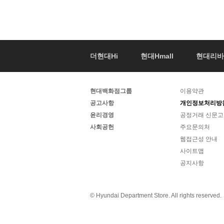
지점안내
백화점카드
RELATED
더현대Hi
현대Hmall
현대리바
WEBSITE
THE
THE
현대백화점그룹
이용약관
HYUNDAI
공고사항
HYUND
개인정보처리방
윤리경영
공정거래 신문고
DEPARTMENT
SNS
사회공헌
주요문의처
STORE
웹접근성 안내
GROUP
사이트맵
공지사항
© Hyundai Department Store. All rights reserved.